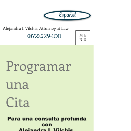
Español
Alejandra I. Vilchis, Attorney at Law
(872) 529-1011
ME
NU
Programar
una
Cita
Para una consulta profunda
con
Alejandra I. Vilchis,